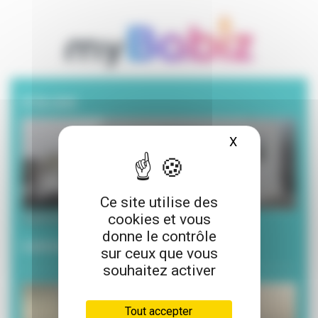
A la une
X
Masquer le ba
Ce site utilise des
cookies et vous
6 janvier 2026
donne le contrôle
CARSAT – Assurance retraite
sur ceux que vous
souhaitez activer
Tout accepter