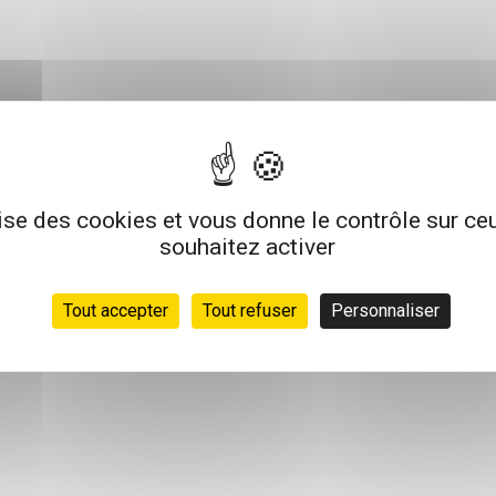
lise des cookies et vous donne le contrôle sur c
souhaitez activer
Tout accepter
Tout refuser
Personnaliser