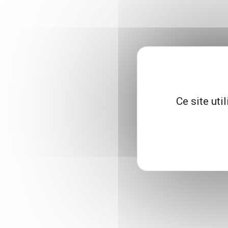
Ce site uti