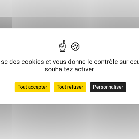
lise des cookies et vous donne le contrôle sur c
souhaitez activer
Tout accepter
Tout refuser
Personnaliser