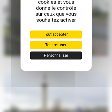
cookies et vous
donne le contrôle
sur ceux que vous
souhaitez activer
Tout accepter
Tout refuser
Personnaliser