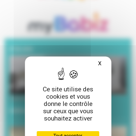
A la une
X
Masquer le ba
Ce site utilise des
cookies et vous
6 janvier 2026
donne le contrôle
sur ceux que vous
CARSAT – Assurance retraite
souhaitez activer
Tout accepter