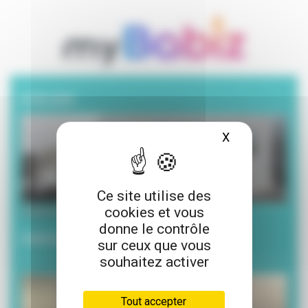
A la une
X
Masquer le ba
Ce site utilise des
cookies et vous
6 janvier 2026
donne le contrôle
CARSAT – Assurance retraite
sur ceux que vous
souhaitez activer
Tout accepter