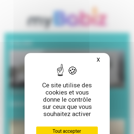
A la une
X
Masquer le ba
Ce site utilise des
cookies et vous
6 janvier 2026
donne le contrôle
CARSAT – Assurance retraite
sur ceux que vous
souhaitez activer
Tout accepter