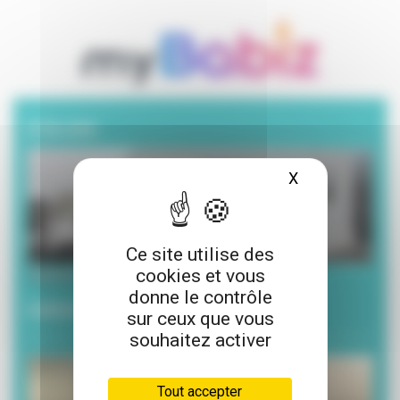
A la une
X
Masquer le ba
Ce site utilise des
cookies et vous
6 janvier 2026
donne le contrôle
CARSAT – Assurance retraite
sur ceux que vous
souhaitez activer
Tout accepter