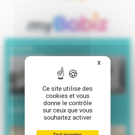
A la une
X
Masquer le ba
Ce site utilise des
cookies et vous
6 janvier 2026
donne le contrôle
sur ceux que vous
CARSAT – Assurance retraite
souhaitez activer
Tout accepter