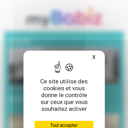
A la une
X
Masquer le ba
Ce site utilise des
cookies et vous
6 janvier 2026
donne le contrôle
CARSAT – Assurance retraite
sur ceux que vous
souhaitez activer
Tout accepter