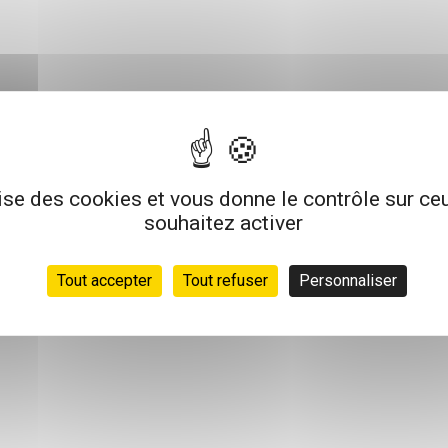
lise des cookies et vous donne le contrôle sur c
souhaitez activer
Tout accepter
Tout refuser
Personnaliser