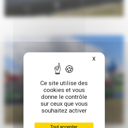
X
Masquer le ba
Ce site utilise des
cookies et vous
donne le contrôle
sur ceux que vous
souhaitez activer
Tout accepter