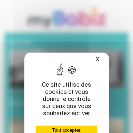
A la une
X
Masquer le ba
Ce site utilise des
cookies et vous
6 janvier 2026
donne le contrôle
CARSAT – Assurance retraite
sur ceux que vous
souhaitez activer
Tout accepter