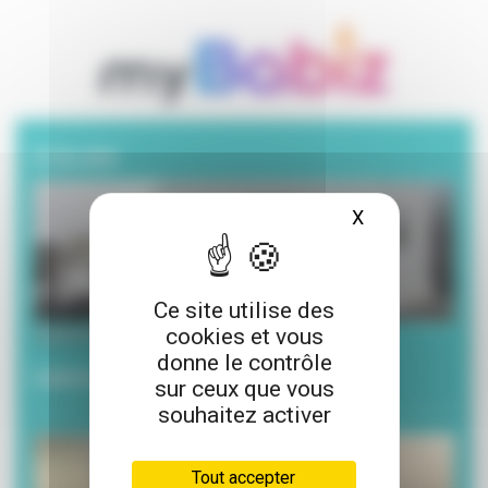
A la une
X
Masquer le ba
Ce site utilise des
cookies et vous
6 janvier 2026
donne le contrôle
CARSAT – Assurance retraite
sur ceux que vous
souhaitez activer
Tout accepter