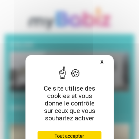
A la une
X
Masquer le ba
Ce site utilise des
cookies et vous
6 janvier 2026
donne le contrôle
CARSAT – Assurance retraite
sur ceux que vous
souhaitez activer
Tout accepter