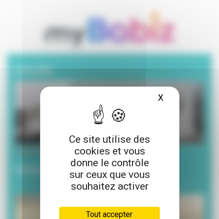
A la une
X
Masquer le ba
Ce site utilise des
cookies et vous
6 janvier 2026
donne le contrôle
CARSAT – Assurance retraite
sur ceux que vous
souhaitez activer
Tout accepter