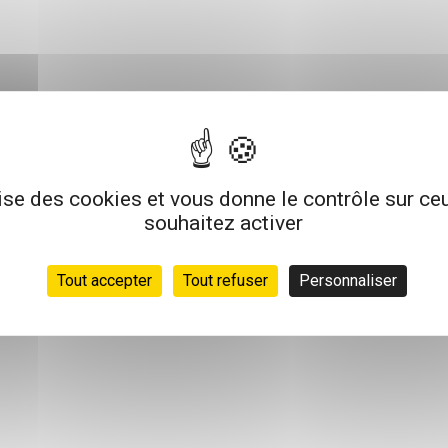
lise des cookies et vous donne le contrôle sur c
souhaitez activer
Tout accepter
Tout refuser
Personnaliser