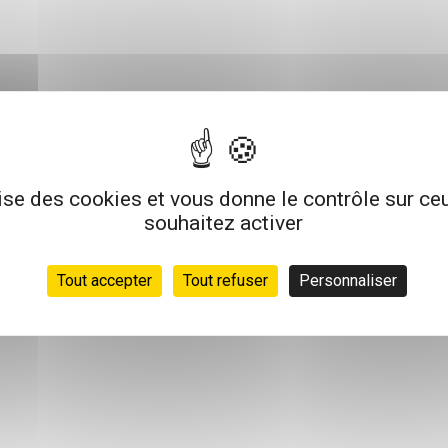
lise des cookies et vous donne le contrôle sur c
souhaitez activer
Tout accepter
Tout refuser
Personnaliser