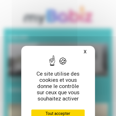
A la une
X
Masquer le ba
Ce site utilise des
cookies et vous
6 janvier 2026
donne le contrôle
CARSAT – Assurance retraite
sur ceux que vous
souhaitez activer
Tout accepter