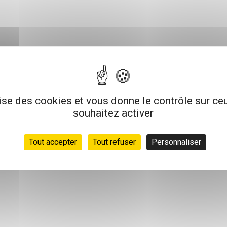
lise des cookies et vous donne le contrôle sur c
souhaitez activer
Tout accepter
Tout refuser
Personnaliser