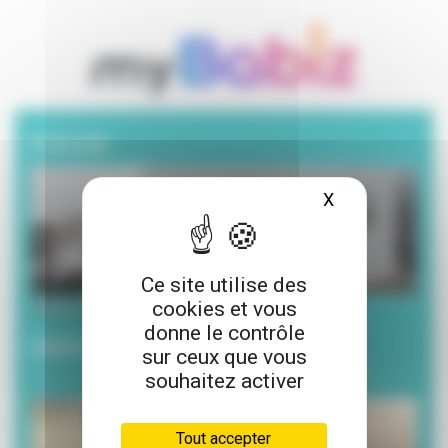
A la une
X
Masquer le ba
Ce site utilise des
cookies et vous
6 janvier 2026
donne le contrôle
CARSAT – Assurance retraite
sur ceux que vous
souhaitez activer
Tout accepter