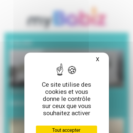
A la une
X
Masquer le ba
Ce site utilise des
cookies et vous
6 janvier 2026
donne le contrôle
CARSAT – Assurance retraite
sur ceux que vous
souhaitez activer
Tout accepter