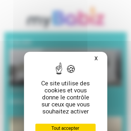
A la une
X
Masquer le ba
Ce site utilise des
cookies et vous
6 janvier 2026
donne le contrôle
CARSAT – Assurance retraite
sur ceux que vous
souhaitez activer
Tout accepter