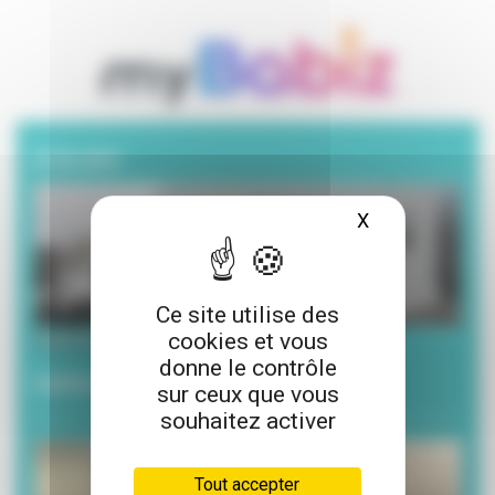
A la une
X
Masquer le ba
Ce site utilise des
cookies et vous
6 janvier 2026
donne le contrôle
CARSAT – Assurance retraite
sur ceux que vous
souhaitez activer
Tout accepter