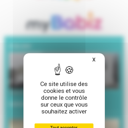
A la une
X
Masquer le ba
Ce site utilise des
cookies et vous
6 janvier 2026
donne le contrôle
sur ceux que vous
CARSAT – Assurance retraite
souhaitez activer
Tout accepter