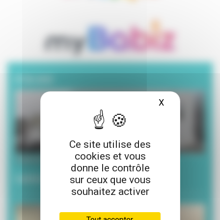
A la une
X
Masquer le ba
Ce site utilise des
cookies et vous
6 janvier 2026
donne le contrôle
sur ceux que vous
CARSAT – Assurance retraite
souhaitez activer
Tout accepter