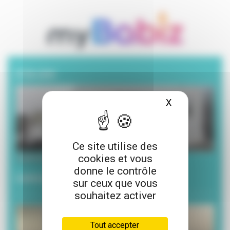
A la une
X
Masquer le ba
Ce site utilise des
cookies et vous
6 janvier 2026
donne le contrôle
CARSAT – Assurance retraite
sur ceux que vous
souhaitez activer
Tout accepter