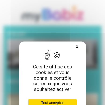
A la une
X
Masquer le ba
Ce site utilise des
cookies et vous
6 janvier 2026
donne le contrôle
CARSAT – Assurance retraite
sur ceux que vous
souhaitez activer
Tout accepter