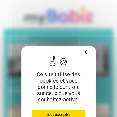
A la une
X
Masquer le ba
Ce site utilise des
cookies et vous
6 janvier 2026
donne le contrôle
CARSAT – Assurance retraite
sur ceux que vous
souhaitez activer
Tout accepter