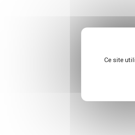
Ce site uti