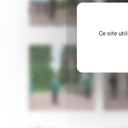
Ce site uti