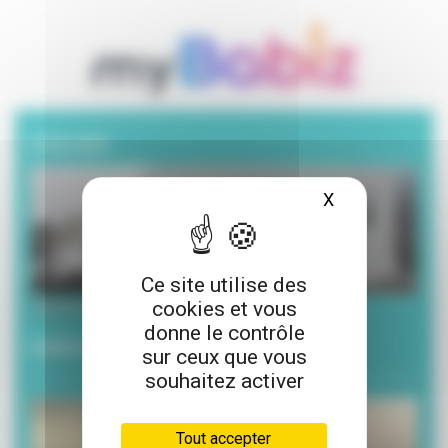
A la une
X
Masquer le ba
Ce site utilise des
cookies et vous
6 janvier 2026
donne le contrôle
CARSAT – Assurance retraite
sur ceux que vous
souhaitez activer
Tout accepter