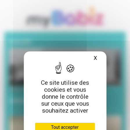
A la une
X
Masquer le ba
Ce site utilise des
cookies et vous
6 janvier 2026
donne le contrôle
CARSAT – Assurance retraite
sur ceux que vous
souhaitez activer
Tout accepter