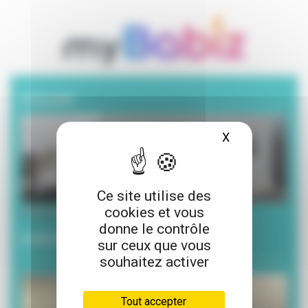
A la une
X
Masquer le ba
Ce site utilise des
cookies et vous
6 janvier 2026
donne le contrôle
CARSAT – Assurance retraite
sur ceux que vous
souhaitez activer
Tout accepter