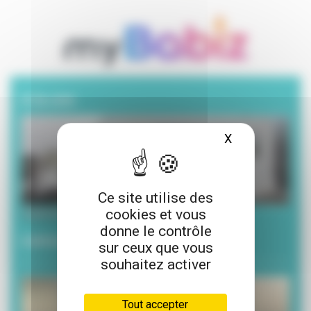
A la une
X
Masquer le ba
Ce site utilise des
cookies et vous
6 janvier 2026
donne le contrôle
CARSAT – Assurance retraite
sur ceux que vous
souhaitez activer
Tout accepter