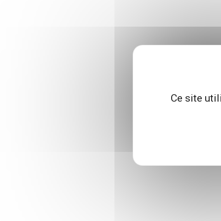
Ce site uti