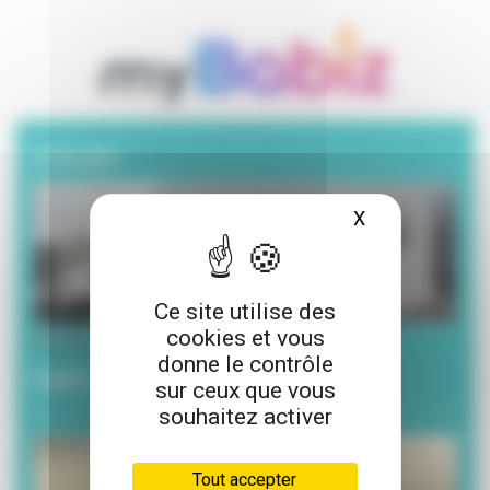
A la une
X
Masquer le ba
Ce site utilise des
cookies et vous
6 janvier 2026
donne le contrôle
CARSAT – Assurance retraite
sur ceux que vous
souhaitez activer
Tout accepter