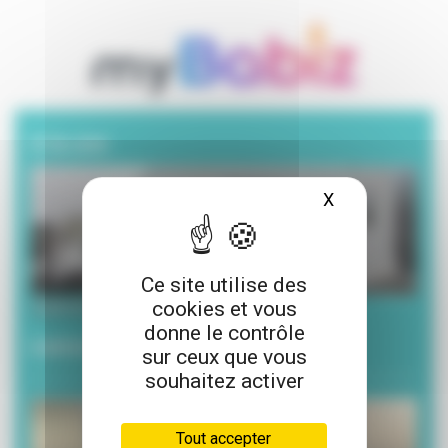
A la une
X
Masquer le ba
Ce site utilise des
cookies et vous
6 janvier 2026
donne le contrôle
CARSAT – Assurance retraite
sur ceux que vous
souhaitez activer
Tout accepter