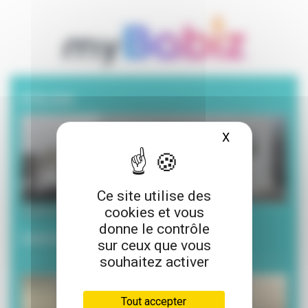
A la une
X
Masquer le ba
Ce site utilise des
cookies et vous
6 janvier 2026
donne le contrôle
CARSAT – Assurance retraite
sur ceux que vous
souhaitez activer
Tout accepter