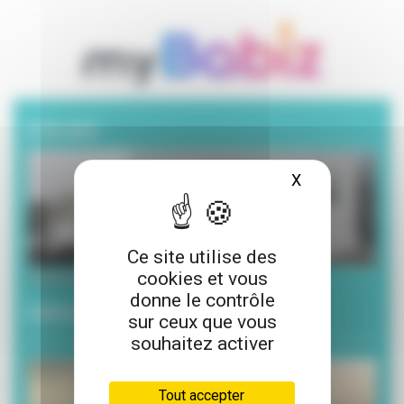
A la une
X
Masquer le ba
Ce site utilise des
cookies et vous
6 janvier 2026
donne le contrôle
CARSAT – Assurance retraite
sur ceux que vous
souhaitez activer
Tout accepter