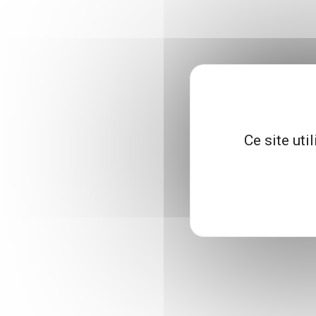
Ce site uti