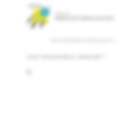
Panneau de gestion des cookies
DÉCOUVRIR RIBÉCOURT-DRESLINCOURT
Accueil
>
Mots sans frontières – 30 janvier 2026
>
9
9