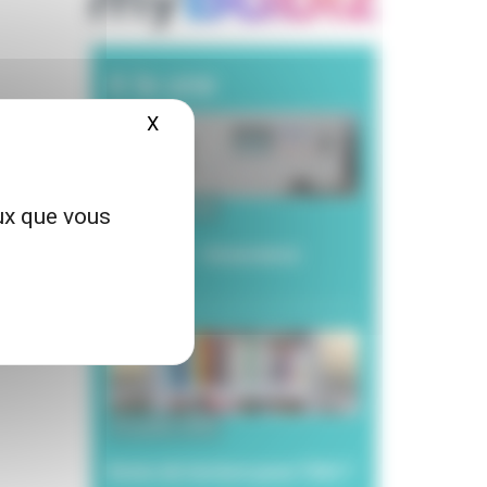
A la une
X
Masquer le bandeau des cookies
6 janvier 2026
eux que vous
CARSAT – Assurance
retraite
20 juillet 2026
Envie de lecture pour l’été ?