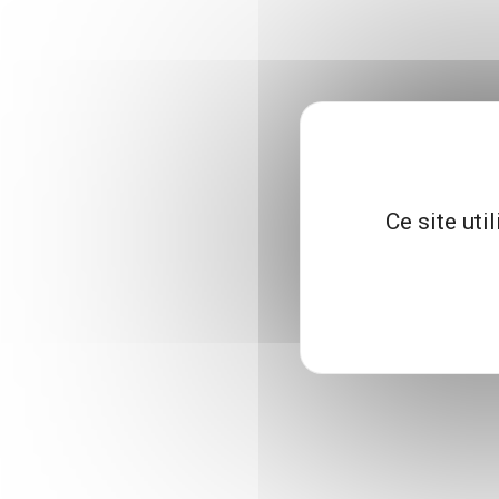
Ce site uti