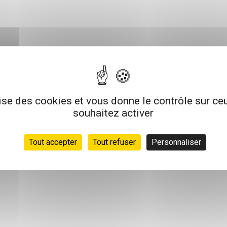
lise des cookies et vous donne le contrôle sur c
souhaitez activer
Tout accepter
Tout refuser
Personnaliser