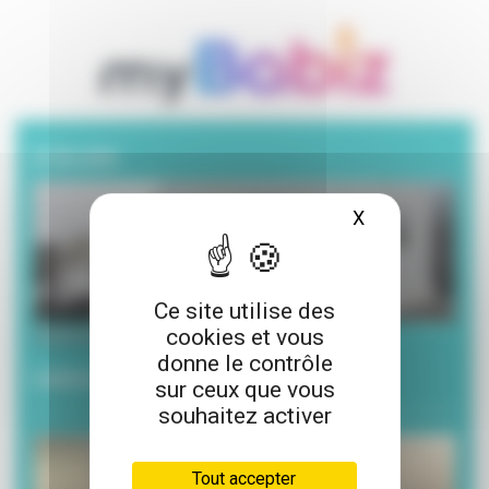
A la une
X
Masquer le ba
Ce site utilise des
cookies et vous
6 janvier 2026
donne le contrôle
CARSAT – Assurance retraite
sur ceux que vous
souhaitez activer
Tout accepter