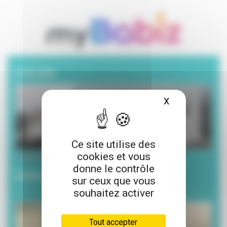
A la une
X
Masquer le ba
Ce site utilise des
cookies et vous
6 janvier 2026
donne le contrôle
CARSAT – Assurance retraite
sur ceux que vous
souhaitez activer
Tout accepter