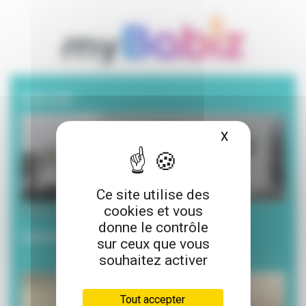
A la une
X
Masquer le ba
Ce site utilise des
cookies et vous
6 janvier 2026
donne le contrôle
CARSAT – Assurance retraite
sur ceux que vous
souhaitez activer
Tout accepter