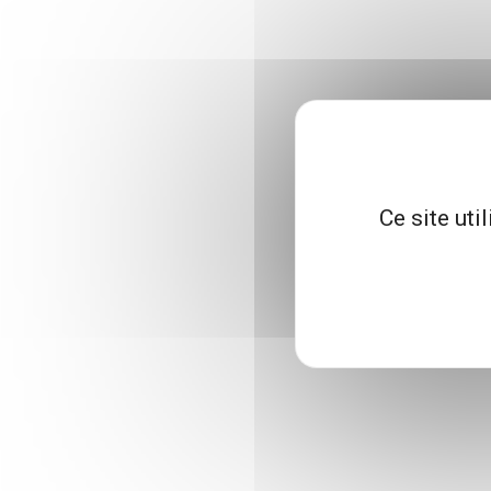
Ce site uti