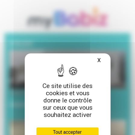
A la une
X
Masquer le ba
Ce site utilise des
cookies et vous
6 janvier 2026
donne le contrôle
CARSAT – Assurance retraite
sur ceux que vous
souhaitez activer
Tout accepter