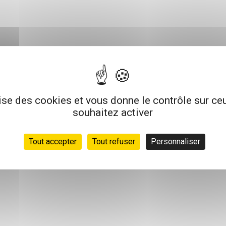
lise des cookies et vous donne le contrôle sur c
souhaitez activer
Tout accepter
Tout refuser
Personnaliser