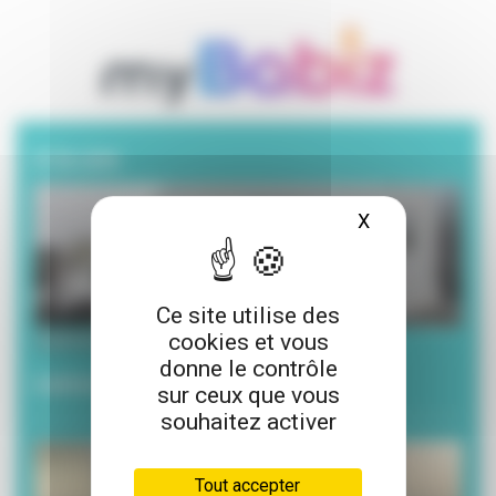
A la une
X
Masquer le ba
Ce site utilise des
cookies et vous
6 janvier 2026
donne le contrôle
CARSAT – Assurance retraite
sur ceux que vous
souhaitez activer
Tout accepter